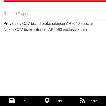
Related Tags：
Previous：
CZV brand brake silencer AP7040 special
Next：
CZV brake silencer AP5060 exclusive solu
Tel
Add
Share