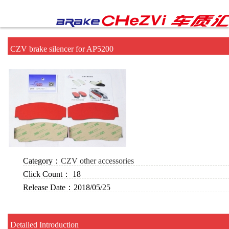
CZV brake silencer for AP5200
Category：
CZV other accessories
Click Count：
18
Release Date：
2018/05/25
Detailed Introduction