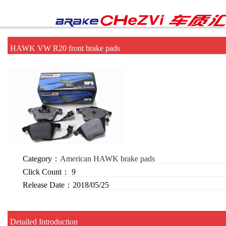
HAWK VW R20 front brake pads
Category：
American HAWK brake pads
Click Count：
9
Release Date：
2018/05/25
Detailed Introduction