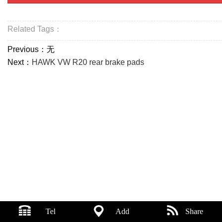
Related Tags：
Previous：无
Next：
HAWK VW R20 rear brake pads
Tel
Add
Share