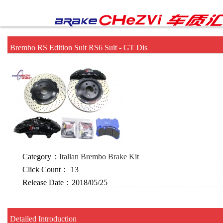
Brembo RS Edition Suit RS6 Suit - GT Dis
Category：
Italian Brembo Brake Kit
Click Count：
13
Release Date：
2018/05/25
Detailed Introduction