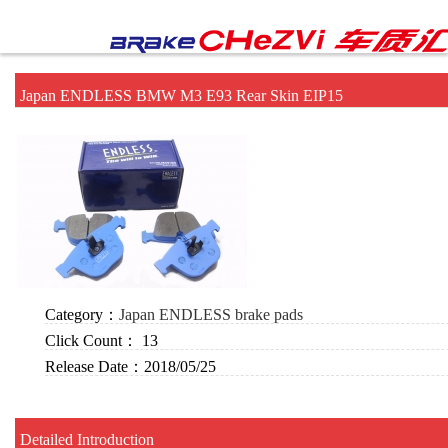
Japan ENDLESS BMW M3 E93 Rear Skin EIP15
Category：
Japan ENDLESS brake pads
Click Count：
13
Release Date：
2018/05/25
Detailed Introduction