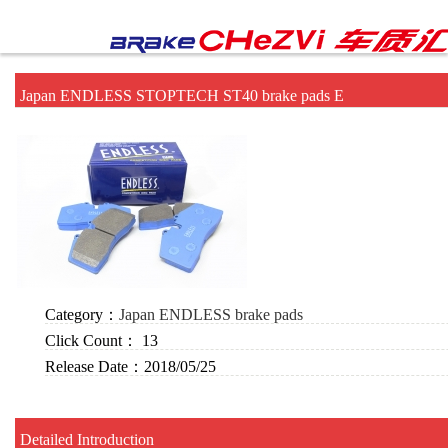
Japan ENDLESS STOPTECH ST40 brake pads E
Category：
Japan ENDLESS brake pads
Click Count：
13
Release Date：
2018/05/25
Detailed Introduction