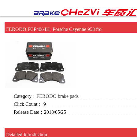
FERODO FCP4064H- Porsche Cayenne 958 fro
Category：
FERODO brake pads
Click Count：
9
Release Date：
2018/05/25
Detailed Introduction