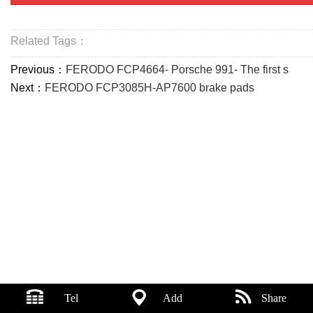
Related Tags：
Previous：
FERODO FCP4664- Porsche 991- The first s
Next：
FERODO FCP3085H-AP7600 brake pads
Tel
Add
Share