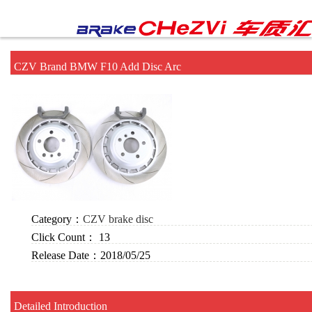
CZV Brand BMW F10 Add Disc Arc
Category：
CZV brake disc
Click Count：
13
Release Date：
2018/05/25
Detailed Introduction