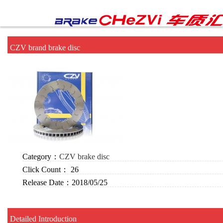
CZV brand brake disc
Category：
CZV brake disc
Click Count：
26
Release Date：
2018/05/25
Detailed Introduction